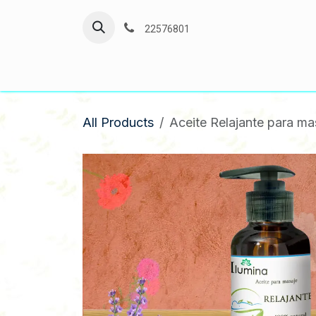
Skip to Content
22576801
All Products
Aceite Relajante para ma