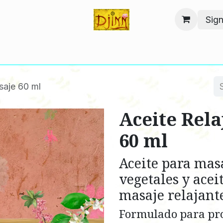
Sign
Home
Tienda
Sobre nosotros
Contáctanos
Blog
saje 60 ml
Aceite Rel
60 ml
Aceite para masa
vegetales y acei
masaje relajant
Formulado para pro